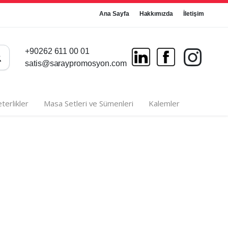
Ana Sayfa
Hakkımızda
İletişim
+90262 611 00 01
satis@saraypromosyon.com
terlikler
Masa Setleri ve Sümenleri
Kalemler
etler
Metal Duvar Saatleri
tler
Metalize Duvar Saatleri
tler
Plastik Duvar Saatleri
Madalyalar
Bombe Cam Duvar Saatleri