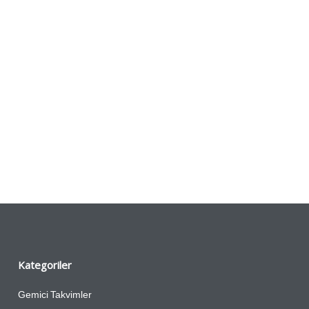
Çakmaklar
Termoslar
Açacaklı Magnetler
Cam Ürünler
Fener ve Çakılar
Seramik ve 
ı
Karışık Ürünler
eri
Anahtarlıklar
Sekreter Blo
ler
Hediyelik Setler
Kategoriler
Gemici Takvimler