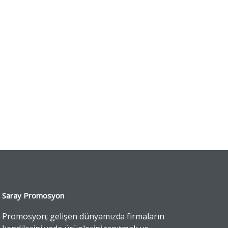
Evrak Çantaları
i
Bez Çantalar
Porselen Ürünler
knotlar
Kartvizitlikler
Saray Promosyon
Promosyon; gelişen dünyamızda firmaların