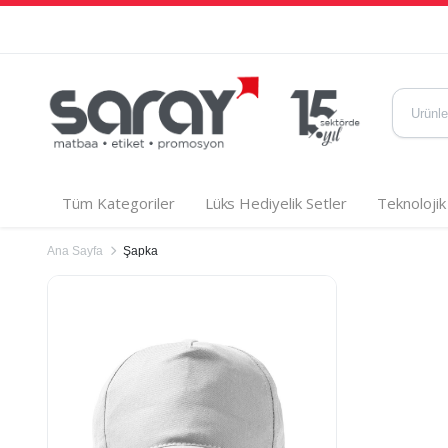
Tüm Kategoriler
Lüks Hediyelik Setler
Teknolojik
Ana Sayfa
Şapka
Powerbank
Kalem Setleri
Powerbank Organizerler
Metal Kalemler
Speakerlar
Plastik Kalemler
USB Bellekler
Doğa Dostu Kaleml
Wireless Ürünler
Kabartma Kalem Set