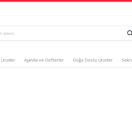
 Ürünler
Ajanda ve Defterler
Doğa Dostu Ürünler
Sekre
Masa Sümenleri
Kristal Plak
Masa Setleri
Albüm Plake
Kristal Masa Setleri
Ahşap Plake
er
Masaüstü Organizerler
Kupalar ve 
leri