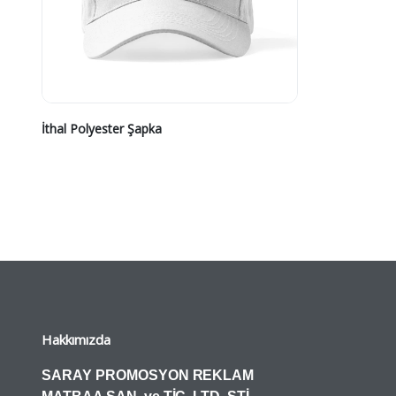
Teknoloji Ürünleri
Karton Çantalar
Organizerler
Bloknotlar ve Sümenler
Tarihli Ajandalar
İthal Polyester Şapka
Masa Takvimleri
Defterler
Gemici Takvimler
Ajanda Aksesuarlar
Şapka
Bitki Yetiştirme Setl
Tişörtler
Geri Dönüşüm Ürün
Duvar Panoları
Hakkımızda
SARAY PROMOSYON REKLAM